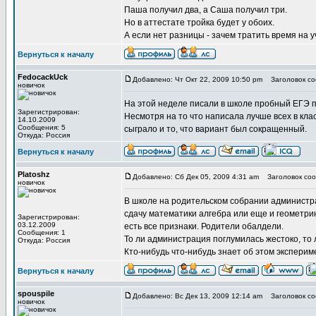
Паша получил два, а Саша получил три.
Но в аттестате тройка будет у обоих.
А если нет разницы - зачем тратить время на 
Вернуться к началу
FedocackUck
Добавлено: Чт Окт 22, 2009 10:50 pm
Заголовок со
новичок
На этой неделе писали в школе пробный ЕГЭ по
Зарегистрирован:
Несмотря на то что написала лучше всех в клас
14.10.2009
Сообщения: 5
сыграло и то, что вариант был сокращенный.
Откуда: Россия
Вернуться к началу
Platoshz
Добавлено: Сб Дек 05, 2009 4:31 am
Заголовок соо
новичок
В школе на родительском собрании администра
сдачу математики алгебра или еще и геометрию
Зарегистрирован:
03.12.2009
есть все признаки. Родители обалдели.
Сообщения: 1
То ли администрация поглумилась жестоко, то
Откуда: Россия
Кто-нибудь что-нибудь знает об этом экспери
Вернуться к началу
spouspile
Добавлено: Вс Дек 13, 2009 12:14 am
Заголовок со
новичок