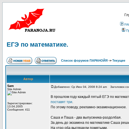
Гл
FA
П
ЕГЭ по математике.
Список форумов ПАРАНОЙЯ
->
Текущее
Автор
Sam
Добавлено: Ср Июн 04, 2008 8:24 am
Заголовок соо
Site Admin
В прошлом году каждый пятый ЕГЭ по математике
поставят три
.
Зарегистрирован:
13.04.2005
По этому поводу, рекламно-экзаменационное.
Сообщения: 411
Саша и Паша - два выпускника-раздолбая.
За день до экзамена по математике Саша реши
На утро оба выглядели помятыми.