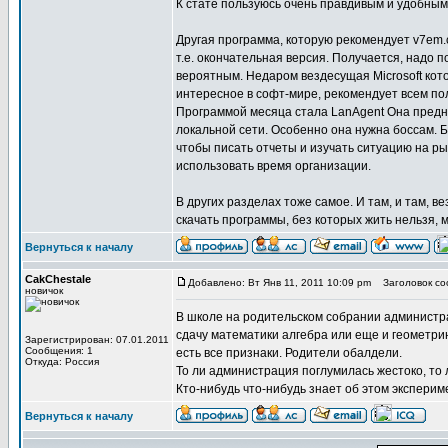
К стате пользуюсь очень правдивым и удобны
Другая программа, которую рекомендует v7em.c
т.е. окончательная версия. Получается, надо 
вероятным. Недаром вездесущая Microsoft кото
интересное в софт-мире, рекомендует всем пол
Программой месяца стала LanAgent Она предназ
локальной сети. Особенно она нужна боссам. Б
чтобы писать отчеты и изучать ситуацию на р
использовать время организации.
В других разделах тоже самое. И там, и там, ве
скачать программы, без которых жить нельзя, 
Вернуться к началу
CakChestale
Добавлено: Вт Янв 11, 2011 10:09 pm
Заголовок соо
новичок
В школе на родительском собрании администра
сдачу математики алгебра или еще и геометрию
Зарегистрирован: 07.01.2011
Сообщения: 1
есть все признаки. Родители обалдели.
Откуда: Россия
То ли администрация поглумилась жестоко, то
Кто-нибудь что-нибудь знает об этом экспери
Вернуться к началу