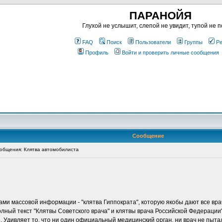
ПАРАНОЙЯ
Глухой не услышит, слепой не увидит, тупой не п
FAQ
Поиск
Пользователи
Группы
Ре
Профиль
Войти и проверить личные сообщения
Сообщение
общения: Клятва автомобилиста
ми массовой информации - "клятва Гиппократа", которую якобы дают все врач
олный текст "Клятвы Советского врача" и клятвы врача Российской Федерации"
е. Удивляет то, что ни один официальный медицинский орган, ни врач не пыт