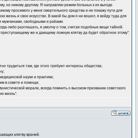
му, но никому другому. Я направляю режим больных к их выгоде
икому просимого у меня смертельного средства и не покажу пути для
ю жизнь и свое искусство. В какой бы дом я ни вошел, я войду туда для
 и мужчинами, свободными и рабами.
когда-либо разглашать, я умолчу о том, считая подобные вещи тайной.
а, преступающему же и дающему ложную клятву да будет обратное этому".
но трудиться там, где этого требуют интересы общества;
ну;
едицинской науки и практики;
им в совете и помощи;
унистической морали, всегда помнить о высоком призвании советского
ою жизнь".
шающих клятву врачей.