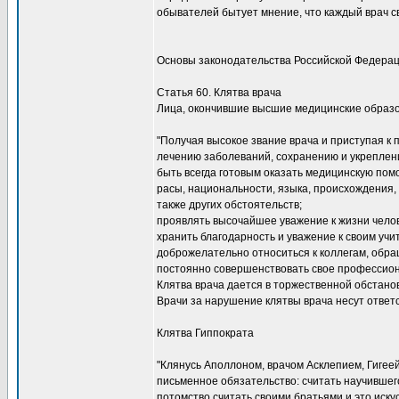
обывателей бытует мнение, что каждый врач с
Основы законодательства Российской Федерац
Статья 60. Клятва врача
Лица, окончившие высшие медицинские образо
"Получая высокое звание врача и приступая к
лечению заболеваний, сохранению и укреплен
быть всегда готовым оказать медицинскую помо
расы, национальности, языка, происхождения,
также других обстоятельств;
проявлять высочайшее уважение к жизни челов
хранить благодарность и уважение к своим уч
доброжелательно относиться к коллегам, обращ
постоянно совершенствовать свое профессион
Клятва врача дается в торжественной обстано
Врачи за нарушение клятвы врача несут отве
Клятва Гиппократа
"Клянусь Аполлоном, врачом Асклепием, Гигеей
письменное обязательство: считать научившего
потомство считать своими братьями и это искус