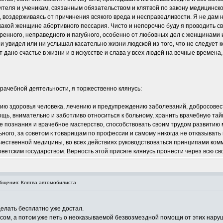
теля и ученикам, связанным обязательством и клятвой по закону медицинско
воздерживаясь от причинения всякого вреда и несправедливости. Я не дам н
какой женщине абортивного пессария. Чисто и непорочно буду я проводить сво
еренного, неправедного и пагубного, особенно от любовных дел с женщинами
ни увидел или ни услышал касательно жизни людской из того, что не следует 
дано счастье в жизни и в искусстве и слава у всех людей на вечные времен
врачебной деятельности, я торжественно клянусь:
нию здоровья человека, лечению и предупреждению заболеваний, добросовест
щь, внимательно и заботливо относиться к больному, хранить врачебную тай
 познания и врачебное мастерство, способствовать своим трудом развитию м
ного, за советом к товарищам по профессии и самому никогда не отказывать 
чественной медицины, во всех действиях руководствоваться принципами комм
ветским государством. Верность этой присяге клянусь пронести через всю св
бщения: Клятва автомобилиста
делать бесплатно уже достал.
сом, а потом уже петь о неоказываемой безвозмездной помощи от этих нару