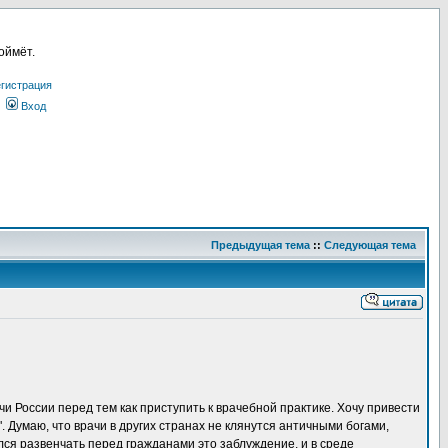
оймёт.
гистрация
Вход
Предыдущая тема
::
Следующая тема
и России перед тем как приступить к врачебной практике. Хочу привести
. Думаю, что врачи в других странах не клянутся античными богами,
ался развенчать перед гражданами это заблуждение, и в среде