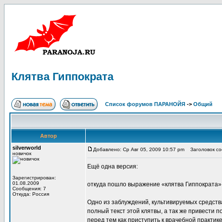
Клятва Гиппократа
Список форумов ПАРАНОЙЯ
->
Общий
Автор
silverworld
Добавлено: Ср Авг 05, 2009 10:57 pm
Заголовок со
новичок
Ещё одна версия:
Зарегистрирован:
01.08.2009
откуда пошло выражение «клятва Гиппократа»
Сообщения: 7
Откуда: Россия
Одно из заблуждений, культивируемых средства
полный текст этой клятвы, а так же привести п
перед тем как приступить к врачебной практик