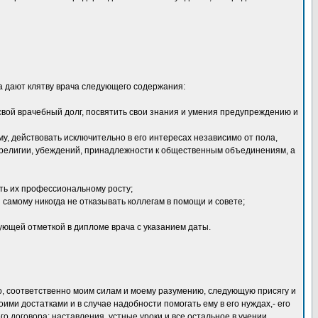
 дают клятву врача следующего содержания:
свой врачебный долг, посвятить свои знания и умения предупреждению и
у, действовать исключительно в его интересах независимо от пола,
 религии, убеждений, принадлежности к общественным объединениям, а
ать их профессиональному росту;
 самому никогда не отказывать коллегам в помощи и совете;
ующей отметкой в дипломе врача с указанием даты.
но, соответственно моим силам и моему разумению, следующую присягу и
ими достатками и в случае надобности помогать ему в его нуждах,- его
го договора; наставления, устные уроки и все остальное в учении