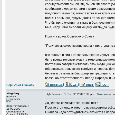
сообщать своим сыновьям, сыновьям своего учи
сообразно с моими силами и моим разумением, 
подобного замысла; точно так же я не вручу ни
пользы больного, будучи далек от всякого нам
Что бы при лечении - а также и без лечения-я 
Мне, нерушимо выполняющему клятву, да будет 
Присяга врача Советского Союза
"Получая высокое звание врача и приступая к 
все знания и силы посвятить охране и улучше
быть всегда готовым оказать медицинскую помо
постоянно совершенствовать свои медицинские
обращаться, если этого требуют интересы боль
беречь и развивать благородные традиции оте
врача, об ответственности перед Народом и Со
Вернуться к началу
vilageboy
Добавлено: Пт Окт 02, 2009 1:37 pm
Заголовок соо
новичок
Да, клятва соблюдается, разве нет?
Зарегистрирован:
Просто этот миф о том, что врачи должны всё 
18.09.2009
Сообщения: 5
Сначала надо потрудится ознакомится с вопро
Откуда: RASSIAN