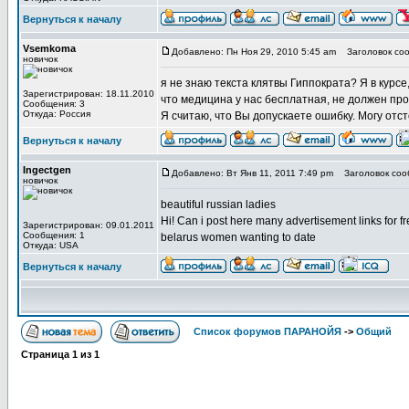
Вернуться к началу
Vsemkoma
Добавлено: Пн Ноя 29, 2010 5:45 am
Заголовок соо
новичок
я не знаю текста клятвы Гиппократа? Я в курсе
Зарегистрирован: 18.11.2010
что медицина у нас бесплатная, не должен про
Сообщения: 3
Откуда: Россия
Я считаю, что Вы допускаете ошибку. Могу отс
Вернуться к началу
Ingectgen
Добавлено: Вт Янв 11, 2011 7:49 pm
Заголовок сообще
новичок
beautiful russian ladies
Hi! Can i post here many advertisement links for fre
Зарегистрирован: 09.01.2011
Сообщения: 1
belarus women wanting to date
Откуда: USA
Вернуться к началу
Список форумов ПАРАНОЙЯ
->
Общий
Страница
1
из
1