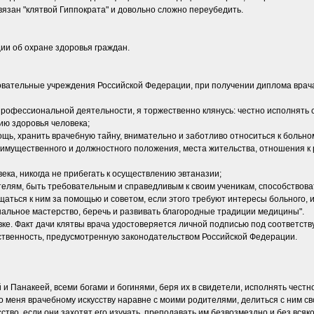
вязан "клятвой Гиппократа" и довольно сложно переубедить.
ии об охране здоровья граждан.
вательные учреждения Российской Федерации, при получении диплома врача
 профессиональной деятельности, я торжественно клянусь: честно исполнять 
ию здоровья человека;
щь, хранить врачебную тайну, внимательно и заботливо относиться к больном
 имущественного и должностного положения, места жительства, отношения к
ека, никогда не прибегать к осуществлению эвтаназии;
ителям, быть требовательным и справедливым к своим ученикам, способствов
аться к ним за помощью и советом, если этого требуют интересы больного, и
альное мастерство, беречь и развивать благородные традиции медицины".
вке. Факт дачи клятвы врача удостоверяется личной подписью под соответств
тственность, предусмотренную законодательством Российской Федерации.
 и Панакеей, всеми богами и богинями, беря их в свидетели, исполнять чест
 меня врачебному искусству наравне с моими родителями, делиться с ним сво
ство, если они захотят его изучать, преподавать им безвозмездно и без всяко