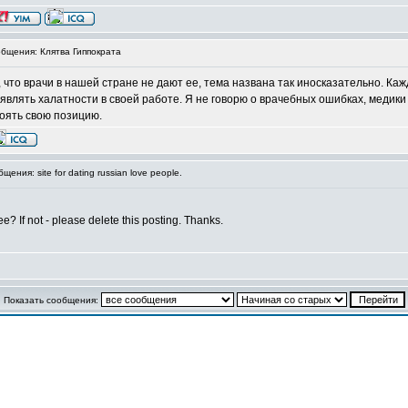
бщения: Клятва Гиппократа
, что врачи в нашей стране не дают ее, тема названа так иносказательно. Ка
являть халатности в своей работе. Я не говорю о врачебных ошибках, медики в
тоять свою позицию.
ния: site for dating russian love people.
e? If not - please delete this posting. Thanks.
Показать сообщения: