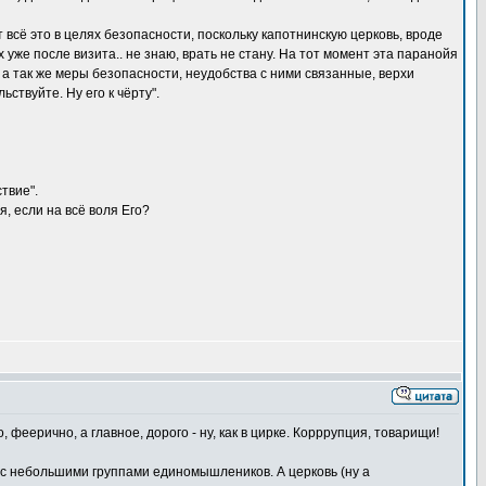
 всё это в целях безопасности, поскольку капотнинскую церковь, вроде
ях уже после визита.. не знаю, врать не стану. На тот момент эта паранойя
 а так же меры безопасности, неудобства с ними связанные, верхи
ствуйте. Ну его к чёрту".
твие".
 если на всё воля Его?
, феерично, а главное, дорого - ну, как в цирке. Корррупция, товарищи!
о с небольшими группами единомышлеников. А церковь (ну а