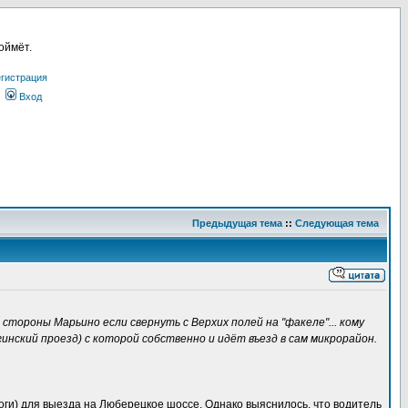
оймёт.
гистрация
Вход
Предыдущая тема
::
Следующая тема
стороны Марьино если свернуть с Верхих полей на "факеле"... кому
нский проезд) с которой собственно и идёт въезд в сам микрорайон.
оги) для выезда на Люберецкое шоссе. Однако выяснилось, что водитель