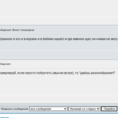
бщения: Визит патриарха
 странное я его и в коране и в библии нашёл и где именно щас он=никак не мо
бщения:
рмулируй, если просто побухтеть (мысли вслух), то "даёшь разнообразие!!".
Показать сообщения:
елигия