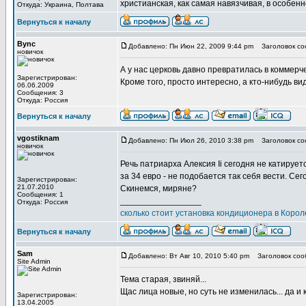
христианская, как самая навязчивая, в особен
Откуда: Украина, Полтава
Вернуться к началу
Bync
Добавлено: Пн Июн 22, 2009 9:44 pm
Заголовок соо
новичок
А у нас церковь давно превратилась в коммерч
Зарегистрирован:
Кроме того, просто интересно, а кто-нибудь ви
06.06.2009
Сообщения: 3
Откуда: Россия
Вернуться к началу
vgostiknam
Добавлено: Пн Июл 26, 2010 3:38 pm
Заголовок соо
новичок
Речь патриарха Алексия Ii сегодня не катирует
за 34 евро - не подобается так себя вести. Сег
Зарегистрирован:
21.07.2010
Скинемся, миряне?
Сообщения: 1
_________________
Откуда: Россия
сколько стоит установка кондиционера в Корол
Вернуться к началу
Sam
Добавлено: Вт Авг 10, 2010 5:40 pm
Заголовок соо
Site Admin
Тема старая, звиняй...
Щас лица новые, но суть не изменилась... да и
Зарегистрирован:
13.04.2005
_________________