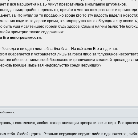
нает и вся маршрутка на 15 минут превратилась в компанию штурманов.
 въезда в микрорайон перекрыты, причём в местах всех развязок и происходит
да-нет, за что купил за то продаю, но вроде кто то эту радость видел в новост
 указания водителю дороги время, вся маршрутка живо обсуждала эту новость,
 быть уши у святейшего горели будь здоров. Самым мягким было: "Не богохуль
анойя примерно такого содержания:
 в Его непогрешимости.
пода и ни один лист .. бла-бла-бла... На всё воля Его и т.д. и т.п.
Богом оберегается и устраняется лишь за грехи либо за "служебное несоответс
астве обеспечением своей безопасноти граничащим с манией преследования,
ерковь вообще, вызывая недовольство среди верующих?
ообщения:
Церковь, к сожалению, любая, как организация превратилась в цирк. Все красиво
 изжил себя. Любой церкви. Реально верующие веруют либо в одиночестве, либ