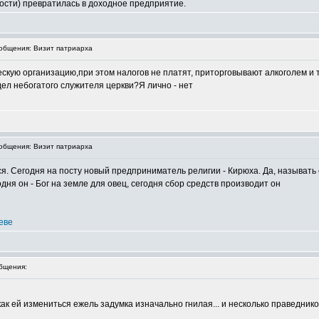
ности) превратилась в доходное предприятие.
бщения: Визит патриарха
ескую организацию,при этом налогов не платят, приторговывают алкоголем и 
дел небогатого служителя церкви?Я лично - нет
бщения: Визит патриарха
ся. Сегодня на посту новый предприниматель религии - Кирюха. Да, называть ег
одня он - Бог на земле для овец, сегодня сбор средств производит он
еве
бщения:
 как ей измениться ежель задумка изначально гнилая... и несколько праведник