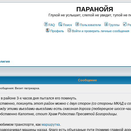
ПАРАНОЙЯ
Глухой не услышит, слепой не увидит, тупой не п
FAQ
Поиск
Пользователи
Группы
Ре
Профиль
Войти и проверить личные сообщения
елигия
Сообщение
общения: Визит патриарха.
 в районе 3-х часов дня пытался его покинуть.
ственно, покинуть этот район можно с двух сторон (со стороны МКАД и со 
у этими въездами-выездами есть сквозная дорога (люберецкое шоссе-чаги
собственно Капотню, стоит Храм Родества Пресвятой Богородицы.
елюбимом транспорте, как
маршрутка
.
 заворачивал машины назад, благо есть объездные пути (помимо главной дор