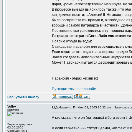
дорог, кроме непосредственно маршрута, не з
В процессе выезда выяснилось так же, что оба
как, должен посетить Алексий II. Не знаю, прав
была воспринята как правда и, в свободное от
вообще и самого патриарха в частности. Должно
Постепенно все успокоились и тут пришла пар
Патриарх не верит в Бога. Либо сомневается
Поясню откуда выводы:
Стандартая паранойя для верующих-всё в руке Гос
Если верить в это тогда глава церкви по идее 
Зачем создавать дополнительные неудобства п
Может Патриарх пытается дескредитировать ц
....
_________________
Паранойя - образ жизни (с)
Путводитель по паранойе
Вернуться к началу
Volhv
Добавлено: Пт Июн 03, 2005 10:32 am
Заголовок с
новичок
А кто сказал, что он (патриарх) в бога верит? 
Зарегистрирован:
03.06.2005
А если серьезно - институт церкви, как факт,
Сообщения: 1