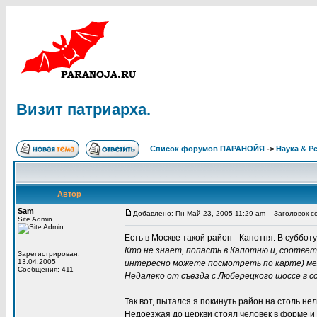
Визит патриарха.
Список форумов ПАРАНОЙЯ
->
Наука & Р
Автор
Sam
Добавлено: Пн Май 23, 2005 11:29 am
Заголовок со
Site Admin
Есть в Москве такой район - Капотня. В субботу
Кто не знает, попасть в Капотню и, соответ
Зарегистрирован:
13.04.2005
интересно можете посмотреть по карте) межд
Сообщения: 411
Недалеко от съезда с Люберецкого шоссе в 
Так вот, пытался я покинуть район на столь н
Недоезжая до церкви стоял человек в форме и