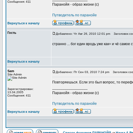
Сообщения: 411
Паранойя - образ жизни (с)
Путводитель по паранойе
Вернуться к началу
Гость
Добавлено: Чт Авг 26, 2010 12:01 pm
Заголовок соо
странно ... бог един вродь уже как= и чё самое
Вернуться к началу
Sam
Добавлено: Пт Сен 03, 2010 7:24 pm
Заголовок соо
Site Admin
Повторяешься. Если это был вопрос, то перефо
_________________
Зарегистрирован:
13.04.2005
Паранойя - образ жизни (с)
Сообщения: 411
Путводитель по паранойе
Вернуться к началу
Список форумов ПАРАНОЙЯ
->
Наука & Р