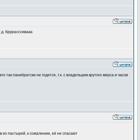
т.д. Крррасссивааа
о так панибратски не годится, т.к. с владельцем крутого мерса и часов
ов из пастырей, к сожалению, её не спасают