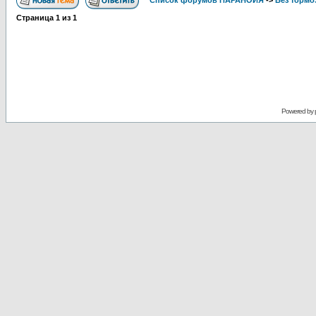
Список форумов ПАРАНОЙЯ
->
Без тормо
Страница
1
из
1
Powered by