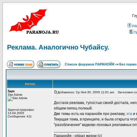
Гл
FA
П
Реклама. Аналогично Чубайсу.
Список форумов ПАРАНОЙЯ
->
Без тормо
Автор
Sam
Добавлено: Ср Ноя 30, 2005 11:01 am
Заголовок со
Site Admin
Достала реклама, тупостью своей достала, неп
общем пипец полный.
Зарегистрирован:
13.04.2005
Две темы есть на паранойе про рекламу,
эта
и 
Сообщения: 411
Текущая тема, в принципе, и была открыта чтоб 
"разоблачения" кидково-лоховых рекламных опу
_________________
Паранойя - образ жизни (с)