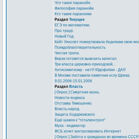
Что такое паранойя.
Философия паранойи
Кто такие параноики
Раздел
Текущее
ЕГЭ по математике.
Про траур.
Новый Год.
Кейт Уинслет пожертвовала беднякам свою жоп
Псевдоблаготворительность
Чистая тропа.
Верхи готовятся вывозить капитал.
Три класса церковно-приходской...
Антисемитизму - нет!!! Юдофобии - ДА!!!
В Москве поставили памятник ослу Шрека.
9.01.2006-15.01.2006
Раздел
Власть
[ Опрос ] Смертная казнь.
Новости яндекса
Отставка Тимошенко.
Власть-народ.
Защита Ходарковского
Ещё шажок к "тоталконтрол"
Муха - индикатор
ФСБ хочет контролировать Интернет
[ Опрос ] Забота о гражданах во времена СССР.