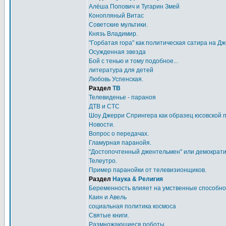
Алёша Попович и Тугарин Змей
Конопляный Витас
Советские мультики.
Князь Владимир.
"Горбатая гора" как политическая сатира на Д
Осужденная звезда
Бой с тенью и тому подобное...
литература для детей
Любовь Успенская.
Раздел
ТВ
Телевиденье - параноя
ДТВ и СТС
Шоу Джерри Спрингера как образец юсовской 
Новости.
Вопрос о передачах.
Гламурная паранойя.
"Достопочтенный джентельмен" или демократия
Телеутро.
Пример паранойки от телевизионщиков.
Раздел
Наука & Религия
Беременность влияет на умственные способно
Каин и Авель
социальная политика космоса
Святые книги.
Размножающиеся роботы