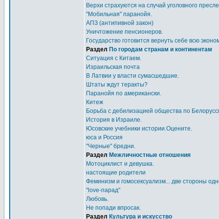
Верхи страхуются на случай уголовного пресл
"Мобильная" паранойя.
АПЗ (антипивной закон)
Уничтожение пенсионеров.
Государство готовится вернуть себе всю эконо
Раздел
По городам странам и континентам
Ситуация с Китаем.
Израильская почта
В Латвии у власти сумасшедшие.
Штаты ждут теракты?
Паранойя по американски.
Китеж
Борьба с дебилизацией общества по Белорусс
История в Израиле.
Юсовские учебники истории.Оцените.
юса и Россия
"Черные" бредни.
Раздел
Межличностные отношения
Мотоциклист и девушка.
настоящие родители
Феминизм и гомосексуализм... две стороны од
"love-парад"
Любовь.
Не попади впросак.
Раздел
Культура и искусство