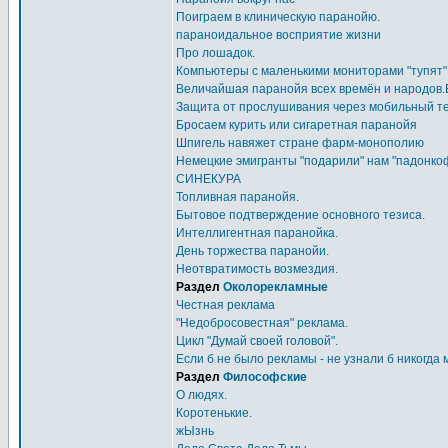
Поиграем в клиническую паранойю.
параноидальное восприятие жизни
Про лошадок.
Компьютеры с маленькими мониторами "тупят
Величайшая паранойя всех времён и народов.
Защита от прослушивания через мобильный 
Бросаем курить или сигаретная паранойя
Шпигель навяжет стране фарм-монополию
Немецкие эмигранты "подарили" нам "падонко
СИНЕКУРА
Топливная паранойя.
Бытовое подтверждение основного тезиса.
Интеллигентная паранойка.
День торжества паранойи.
Неотвратимость возмездия.
Раздел
Околорекламные
Честная реклама
"Недобросовестная" реклама.
Цикл "Думай своей головой".
Если б не было рекламы - не узнали б никогда м
Раздел
Философские
О людях.
Коротенькие.
жЫзнь