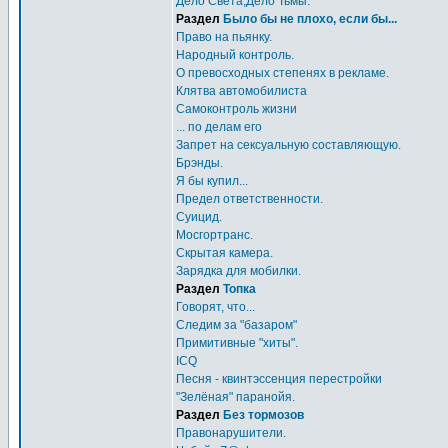
Дело Света,Дело Тьмы.
Раздел
Было бы не плохо, если бы...
Право на пьянку.
Народный контроль.
О превосходных степенях в рекламе.
Клятва автомобилиста
Самоконтроль жизни
... по делам его
Запрет на сексуальную составляющую.
Брэнды.
Я бы купил...
Предел ответственности.
Суицид.
Мосгортранс.
Скрытая камера.
Зарядка для мобилки.
Раздел
Топка
Говорят, что...
Следим за "базаром"
Примитивные "хиты".
ICQ
Песня - квинтэссенция перестройки
"Зелёная" паранойя.
Раздел
Без тормозов
Правонарушители.