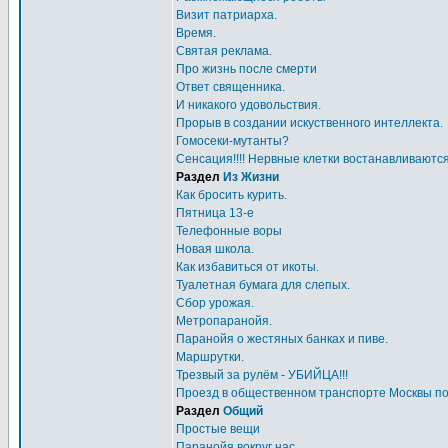
Визит патриарха.
Время.
Святая реклама.
Про жизнь после смерти
Ответ священника.
И никакого удовольствия.
Прорыв в создании искуственного интеллекта.
Гомосеки-мутанты?
Сенсация!!!! Нервные клетки востанавливаются
Раздел
Из Жизни
Как бросить курить.
Пятница 13-е
Телефонные воры
Новая школа.
Как избавиться от икоты.
Туалетная бумага для слепых.
Сбор урожая.
Метропаранойя.
Паранойя о жестяных банках и пиве.
Маршрутки.
Трезвый за рулём - УБИЙЦА!!!
Проезд в общественном транспорте Москвы п
Раздел
Общий
Простые вещи
Паранойя вокруг нас