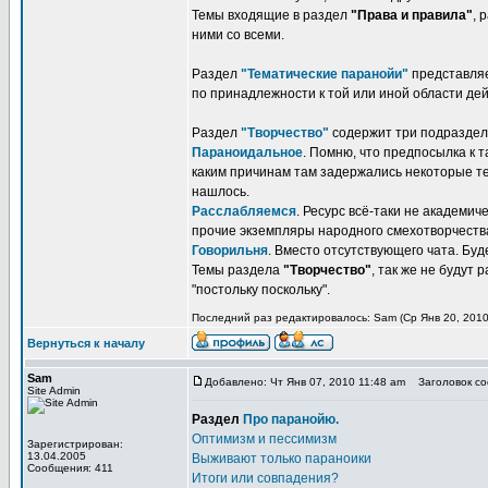
Темы входящие в раздел
"Права и правила"
, 
ними со всеми.
Раздел
"Тематические паранойи"
представляе
по принадлежности к той или иной области дей
Раздел
"Творчество"
содержит три подразде
Параноидальное
. Помню, что предпосылка к т
каким причинам там задержались некоторые тем
нашлось.
Расслабляемся
. Ресурс всё-таки не академи
прочие экземпляры народного смехотворчеств
Говорильня
. Вместо отсутствующего чата. Буде
Темы раздела
"Творчество"
, так же не будут
"постольку поскольку".
Последний раз редактировалось: Sam (Ср Янв 20, 2010 
Вернуться к началу
Sam
Добавлено: Чт Янв 07, 2010 11:48 am
Заголовок с
Site Admin
Раздел
Про паранойю.
Оптимизм и пессимизм
Зарегистрирован:
13.04.2005
Выживают только параноики
Сообщения: 411
Итоги или совпадения?