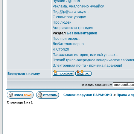
Чубайс Z@еbал.
Реклама. Аналогично Чубайсу.
Пид@p@сы атакуют.
О спамерах-уродах.
Про людей
Американская трагедия
Раздел
Без коментариев
Про приговоры.
Любителям порно
Я.Стоп20
Пасхальная история, или всё у нас х...
Птичий грипп-очередное венерическое заболе
Электронная почта - причина паранойи!
Вернуться к началу
Показать сообщения:
Список форумов ПАРАНОЙЯ
->
Права и п
Страница
1
из
1