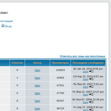
оймёт.
гистрация
Вход
Отметить все темы как прочтённые
Ответов
Автор
Просмотров
Последнее сообщение
Вт Авг 24, 2010 8:55 pm
0
Sam
120823
Sam
Сб Апр 10, 2010 8:57 am
1
Sam
44563
Sam
Пн Янв 15, 2007 5:31 pm
0
Sam
47551
Sam
Пт Янв 12, 2007 12:27 pm
0
Sam
47790
Sam
Вт Ноя 07, 2006 12:34 pm
6
Sam
66167
Sam
Чт Апр 27, 2006 9:34 am
6
Sam
96733
Sam