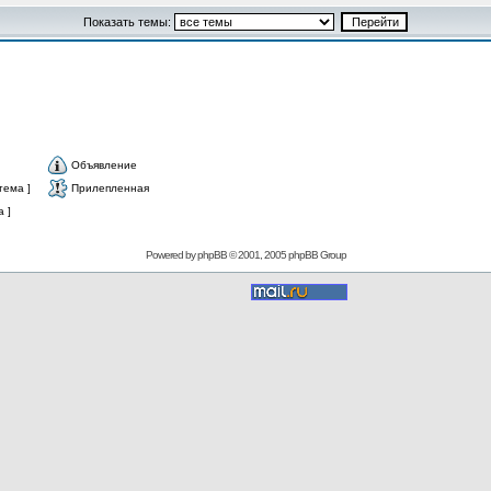
Показать темы:
Объявление
тема ]
Прилепленная
 ]
Powered by
phpBB
© 2001, 2005 phpBB Group