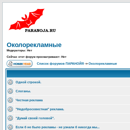
Околорекламные
Модераторы: Нет
Сейчас этот форум просматривают: Нет
Список форумов ПАРАНОЙЯ
->
Околорекламные
Одной строкой.
Слоганы.
Честная реклама
"Недобросовестная" реклама.
"Думай своей головой".
Если б не было рекламы - не узнали б никогда мы...