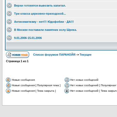
Верхи готовятся вывозить капитал.
Три класса церковно-приходской...
Антисемитизму - нет!!! Юдофобии - ДА!!!
В Москве поставили памятник ослу Шрека.
9.01.2006-15.01.2006
Список форумов ПАРАНОЙЯ
->
Текущее
Страница
1
из
1
Новые сообщения
Нет новых сообщений
Новые сообщения [ Популярная тема ]
Нет новых сообщений [ Популярная 
Новые сообщения [ Тема закрыта ]
Нет новых сообщений [ Тема закрыта