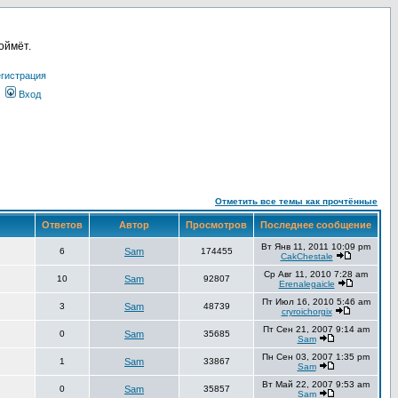
оймёт.
гистрация
Вход
Отметить все темы как прочтённые
Ответов
Автор
Просмотров
Последнее сообщение
Вт Янв 11, 2011 10:09 pm
6
Sam
174455
CakChestale
Ср Авг 11, 2010 7:28 am
10
Sam
92807
Erenalegaicle
Пт Июл 16, 2010 5:46 am
3
Sam
48739
cryroichorgix
Пт Сен 21, 2007 9:14 am
0
Sam
35685
Sam
Пн Сен 03, 2007 1:35 pm
1
Sam
33867
Sam
Вт Май 22, 2007 9:53 am
0
Sam
35857
Sam