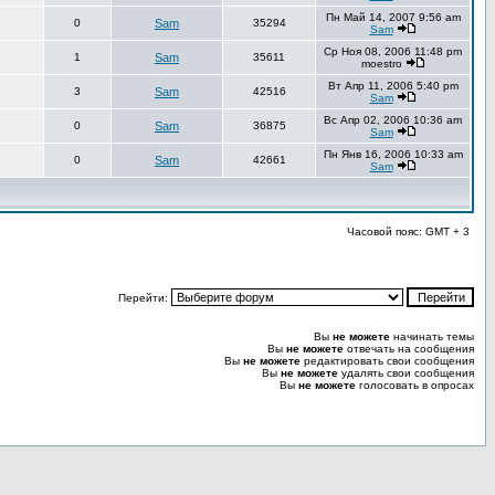
Пн Май 14, 2007 9:56 am
0
Sam
35294
Sam
Ср Ноя 08, 2006 11:48 pm
1
Sam
35611
moestro
Вт Апр 11, 2006 5:40 pm
3
Sam
42516
Sam
Вс Апр 02, 2006 10:36 am
0
Sam
36875
Sam
Пн Янв 16, 2006 10:33 am
0
Sam
42661
Sam
Часовой пояс: GMT + 3
Перейти:
Вы
не можете
начинать темы
Вы
не можете
отвечать на сообщения
Вы
не можете
редактировать свои сообщения
Вы
не можете
удалять свои сообщения
Вы
не можете
голосовать в опросах