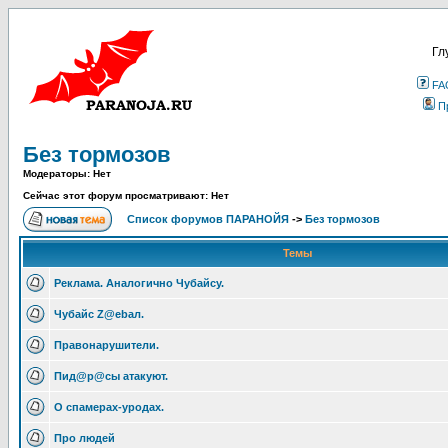
Гл
FA
П
Без тормозов
Модераторы: Нет
Сейчас этот форум просматривают: Нет
Список форумов ПАРАНОЙЯ
->
Без тормозов
Темы
Реклама. Аналогично Чубайсу.
Чубайс Z@еbал.
Правонарушители.
Пид@p@сы атакуют.
О спамерах-уродах.
Про людей