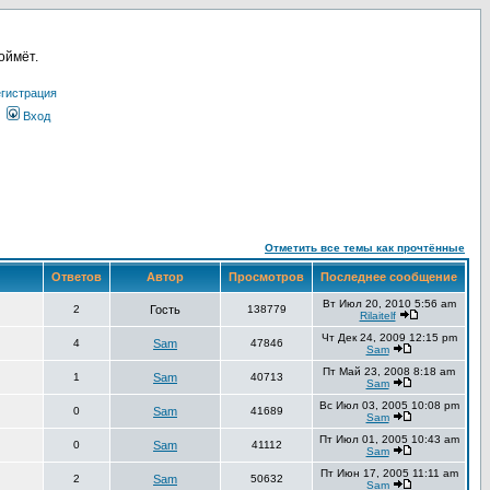
оймёт.
гистрация
Вход
Отметить все темы как прочтённые
Ответов
Автор
Просмотров
Последнее сообщение
Вт Июл 20, 2010 5:56 am
2
Гость
138779
Rilaitelf
Чт Дек 24, 2009 12:15 pm
4
Sam
47846
Sam
Пт Май 23, 2008 8:18 am
1
Sam
40713
Sam
Вс Июл 03, 2005 10:08 pm
0
Sam
41689
Sam
Пт Июл 01, 2005 10:43 am
0
Sam
41112
Sam
Пт Июн 17, 2005 11:11 am
2
Sam
50632
Sam