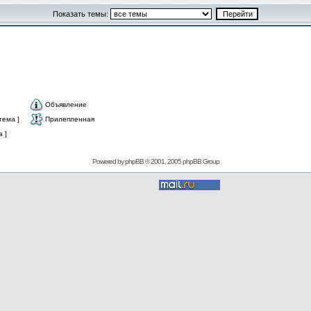
Показать темы:
Объявление
тема ]
Прилепленная
 ]
Powered by
phpBB
© 2001, 2005 phpBB Group