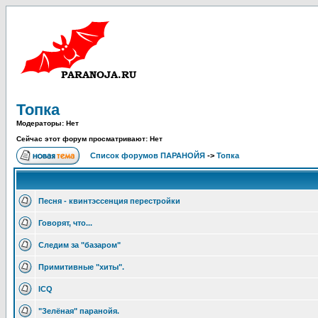
Топка
Модераторы: Нет
Сейчас этот форум просматривают: Нет
Список форумов ПАРАНОЙЯ
->
Топка
Песня - квинтэссенция перестройки
Говорят, что...
Следим за "базаром"
Примитивные "хиты".
ICQ
"Зелёная" паранойя.