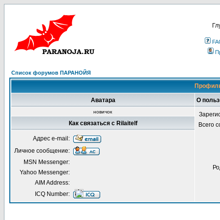
Гл
FA
П
Список форумов ПАРАНОЙЯ
Профиль 
Аватара
О пользо
новичок
Зареги
Как связаться с Rilaitelf
Всего 
Адрес e-mail:
Личное сообщение:
MSN Messenger:
Ро
Yahoo Messenger:
AIM Address:
ICQ Number: