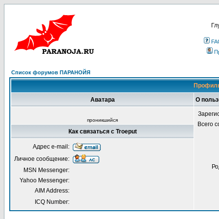
Гл
FA
П
Список форумов ПАРАНОЙЯ
Профиль
Аватара
О польз
Зареги
проникшийся
Всего 
Как связаться с Troeput
Адрес e-mail:
Личное сообщение:
Ро
MSN Messenger:
Yahoo Messenger:
AIM Address:
ICQ Number: