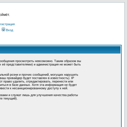
оймёт.
гистрация
Вход
сообщения просмотреть невозможно. Таким образом вы
х её представителями) и администрация не может быть
альной розни и прочих сообщений, могущих нарушить
ш провайдер будет поставлен в известность). IP
 право удалить, отредактировать, перенести или
иться в базе данных. Хотя эта информация не будет
вести к несанкционированному доступу к ней.
 вами и служат лишь для улучшения качества работы
те текущий).