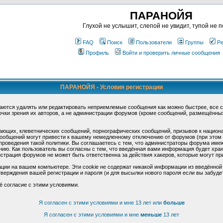
ПАРАНОЙЯ
Глухой не услышит, слепой не увидит, тупой не п
FAQ
Поиск
Пользователи
Группы
Ре
Профиль
Войти и проверить личные сообщения
ПАРАНОЙЯ - Условия регистрации
аются удалять или редактировать неприемлемые сообщения как можно быстрее, все 
очки зрения их авторов, а не администрации форумов (кроме сообщений, размещённы
ающих, клеветнических сообщений, порнографических сообщений, призывов к национ
общений могут привести к вашему немедленному отключению от форумов (при этом ва
роведения такой политики. Вы соглашаетесь с тем, что администраторы форума имеют
ию. Как пользователь вы согласны с тем, что введённая вами информация будет хран
страция форумов не может быть ответственна за действия хакеров, которые могут при
ции на вашем компьютере. Эти cookie не содержат никакой информации из введённой
верждения вашей регистрации и пароля (и для высылки нового пароля если вы забуде
ё согласие с этими условиями.
Я согласен с этими условиями и мне 13 лет или
больше
Я согласен с этими условиями и мне
меньше
13 лет