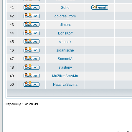
41
Soho
42
dolores_from
43
dimerx
44
BorisKoff
45
siriusok
46
zidanische
47
SamantA
48
stastony
49
MuZiKmAmAMa
50
NataliyaSavina
Страница
1
из
28619