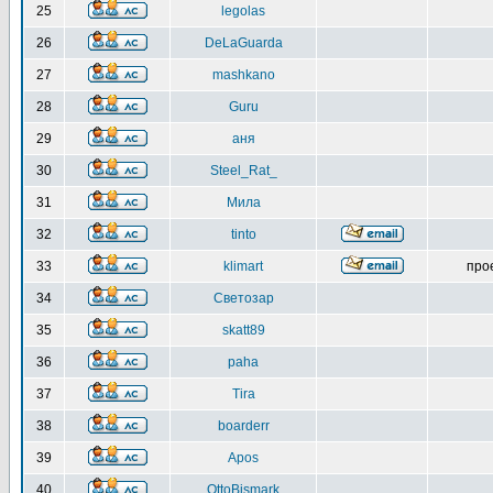
25
legolas
26
DeLaGuarda
27
mashkano
28
Guru
29
аня
30
Steel_Rat_
31
Мила
32
tinto
33
klimart
про
34
Светозар
35
skatt89
36
paha
37
Tira
38
boarderr
39
Apos
40
OttoBismark