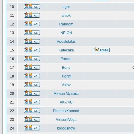
10
egor
11
amok
12
Random
13
NE-ON
14
Apostolakis
15
Katechka
16
Роман
17
Boris
18
Tigr@
19
Volhv
20
Милая Музыка
21
AK-74U
22
PhoenixKomrad
23
VinsentVega
24
bloodsnow