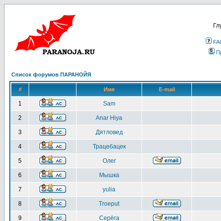
Гл
FA
П
Список форумов ПАРАНОЙЯ
#
Имя
E-mail
1
Sam
2
Anar Hiya
3
Дятловед
4
Трацебацек
5
Олег
6
Мышка
7
yulia
8
Troeput
9
Серёга