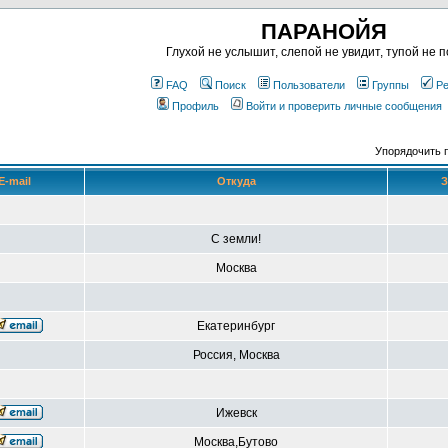
ПАРАНОЙЯ
Глухой не услышит, слепой не увидит, тупой не п
FAQ
Поиск
Пользователи
Группы
Ре
Профиль
Войти и проверить личные сообщения
Упорядочить 
E-mail
Откуда
З
С земли!
Москва
Екатеринбург
Россия, Москва
Ижевск
Москва,Бутово