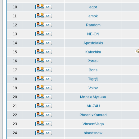
10
egor
11
amok
12
Random
13
NE-ON
14
Apostolakis
15
Katechka
16
Роман
17
Boris
18
Tigr@
19
Volhv
20
Милая Музыка
21
AK-74U
22
PhoenixKomrad
23
VinsentVega
24
bloodsnow