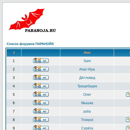
Список форумов ПАРАНОЙЯ
#
Имя
1
Sam
2
Anar Hiya
3
Дятловед
4
Трацебацек
5
Олег
6
Мышка
7
yulia
8
Troeput
9
Серёга