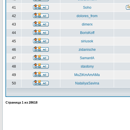
41
Soho
42
dolores_from
43
dimerx
44
BorisKoff
45
siriusok
46
zidanische
47
SamantA
48
stastony
49
MuZiKmAmAMa
50
NataliyaSavina
Страница
1
из
28618