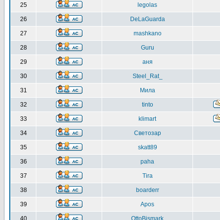
25
legolas
26
DeLaGuarda
27
mashkano
28
Guru
29
аня
30
Steel_Rat_
31
Мила
32
tinto
33
klimart
34
Светозар
35
skatt89
36
paha
37
Tira
38
boarderr
39
Apos
40
OttoBismark