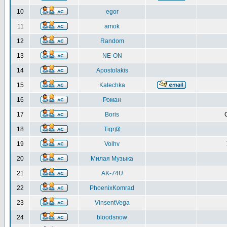
10
egor
11
amok
12
Random
13
NE-ON
14
Apostolakis
15
Katechka
16
Роман
17
Boris
18
Tigr@
19
Volhv
20
Милая Музыка
21
AK-74U
22
PhoenixKomrad
23
VinsentVega
24
bloodsnow