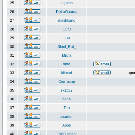
25
legolas
26
DeLaGuarda
27
mashkano
28
Guru
29
аня
30
Steel_Rat_
31
Мила
32
tinto
33
klimart
про
34
Светозар
35
skatt89
36
paha
37
Tira
38
boarderr
39
Apos
40
OttoBismark