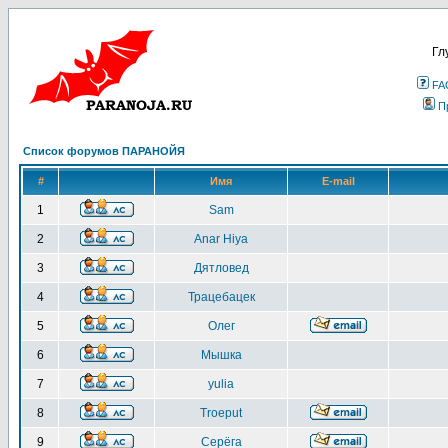
Гл
FA
П
Список форумов ПАРАНОЙЯ
#
Имя
E-mail
1
Sam
2
Anar Hiya
3
Дятловед
4
Трацебацек
5
Олег
6
Мышка
7
yulia
8
Troeput
9
Серёга