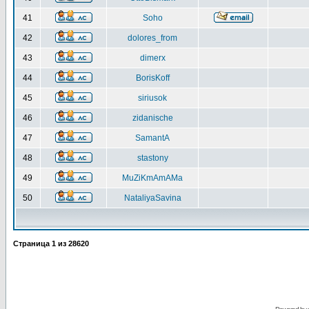
41
Soho
42
dolores_from
43
dimerx
44
BorisKoff
45
siriusok
46
zidanische
47
SamantA
48
stastony
49
MuZiKmAmAMa
50
NataliyaSavina
Страница
1
из
28620