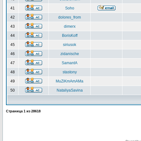
41
Soho
42
dolores_from
43
dimerx
44
BorisKoff
45
siriusok
46
zidanische
47
SamantA
48
stastony
49
MuZiKmAmAMa
50
NataliyaSavina
Страница
1
из
28618