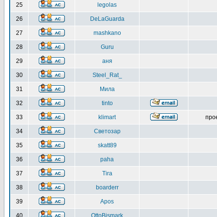
25
legolas
26
DeLaGuarda
27
mashkano
28
Guru
29
аня
30
Steel_Rat_
31
Мила
32
tinto
33
klimart
про
34
Светозар
35
skatt89
36
paha
37
Tira
38
boarderr
39
Apos
40
OttoBismark