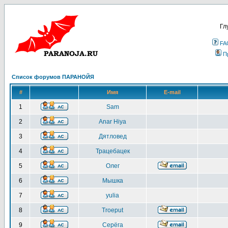
Гл
FA
П
Список форумов ПАРАНОЙЯ
#
Имя
E-mail
1
Sam
2
Anar Hiya
3
Дятловед
4
Трацебацек
5
Олег
6
Мышка
7
yulia
8
Troeput
9
Серёга