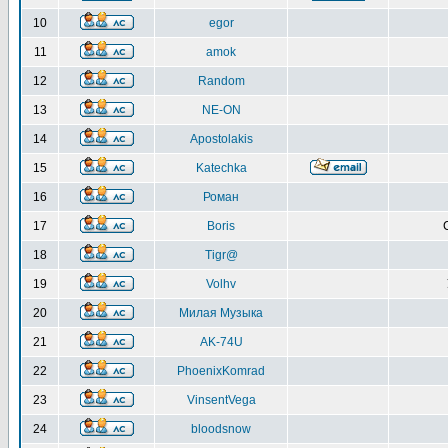
10
egor
11
amok
12
Random
13
NE-ON
14
Apostolakis
15
Katechka
16
Роман
17
Boris
18
Tigr@
19
Volhv
20
Милая Музыка
21
AK-74U
22
PhoenixKomrad
23
VinsentVega
24
bloodsnow