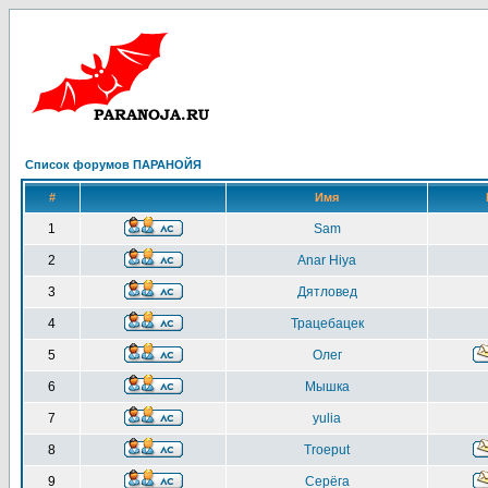
Список форумов ПАРАНОЙЯ
#
Имя
1
Sam
2
Anar Hiya
3
Дятловед
4
Трацебацек
5
Олег
6
Мышка
7
yulia
8
Troeput
9
Серёга