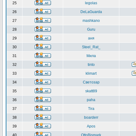
25
legolas
26
DeLaGuarda
27
mashkano
28
Guru
29
аня
30
Steel_Rat_
31
Мила
32
tinto
33
klimart
34
Светозар
35
skatt89
36
paha
37
Tira
38
boarderr
39
Apos
40
OttoBismark