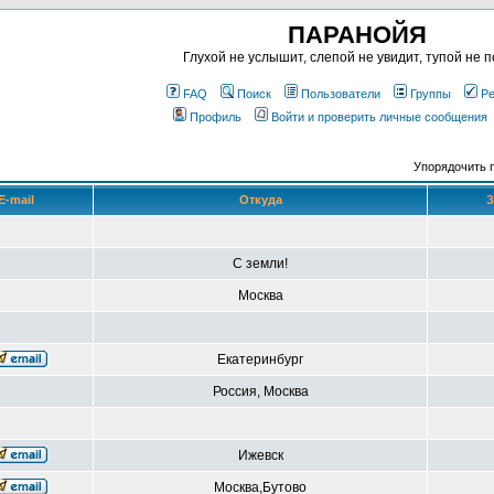
ПАРАНОЙЯ
Глухой не услышит, слепой не увидит, тупой не п
FAQ
Поиск
Пользователи
Группы
Ре
Профиль
Войти и проверить личные сообщения
Упорядочить 
E-mail
Откуда
З
С земли!
Москва
Екатеринбург
Россия, Москва
Ижевск
Москва,Бутово