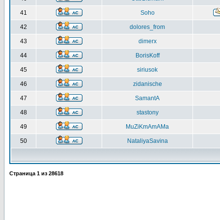
41
Soho
42
dolores_from
43
dimerx
44
BorisKoff
45
siriusok
46
zidanische
47
SamantA
48
stastony
49
MuZiKmAmAMa
50
NataliyaSavina
Страница
1
из
28618