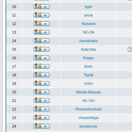
10
egor
11
amok
12
Random
13
NE-ON
14
Apostolakis
15
Katechka
16
Роман
17
Boris
18
Tigr@
19
Volhv
20
Милая Музыка
21
AK-74U
22
PhoenixKomrad
23
VinsentVega
24
bloodsnow