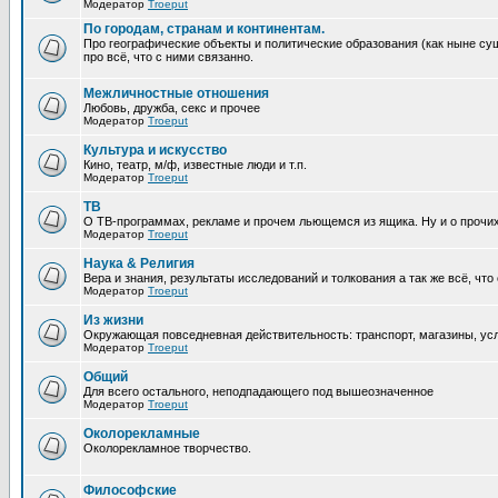
Модератор
Troeput
По городам, странам и континентам.
Про географические объекты и политические образования (как ныне сущ
про всё, что с ними связанно.
Межличностные отношения
Любовь, дружба, секс и прочее
Модератор
Troeput
Культура и искусство
Кино, театр, м/ф, известные люди и т.п.
Модератор
Troeput
ТВ
О ТВ-программах, рекламе и прочем льющемся из ящика. Ну и о прочи
Модератор
Troeput
Наука & Религия
Вера и знания, результаты исследований и толкования а так же всё, что
Модератор
Troeput
Из жизни
Окружающая повседневная действительность: транспорт, магазины, услу
Модератор
Troeput
Общий
Для всего остального, неподпадающего под вышеозначенное
Модератор
Troeput
Околорекламные
Околорекламное творчество.
Философские