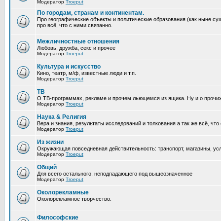
Модератор
Troeput
По городам, странам и континентам.
Про географические объекты и политические образования (как ныне сущ
про всё, что с ними связанно.
Межличностные отношения
Любовь, дружба, секс и прочее
Модератор
Troeput
Культура и искусство
Кино, театр, м/ф, известные люди и т.п.
Модератор
Troeput
ТВ
О ТВ-программах, рекламе и прочем льющемся из ящика. Ну и о прочи
Модератор
Troeput
Наука & Религия
Вера и знания, результаты исследований и толкования а так же всё, что
Модератор
Troeput
Из жизни
Окружающая повседневная действительность: транспорт, магазины, услу
Модератор
Troeput
Общий
Для всего остального, неподпадающего под вышеозначенное
Модератор
Troeput
Околорекламные
Околорекламное творчество.
Философские