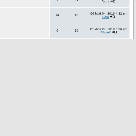
Гость
Сб Май 04, 2019 4:32 pm
14
46
Sam
Вт Июл 20, 2010 5:56 am
6
15
Rilaitelf
Вс Июн 06, 2010 2:46 pm
7
22
kristiskis
Ср Окт 31, 2007 3:25 pm
5
5
Sam
Вт Июл 10, 2012 1:09 pm
9
12
Sam
Пн Июл 12, 2010 6:11 pm
ным до остальных тогда
29
94
Killomor
Ср Май 26, 2010 7:07 am
4
43
Гость