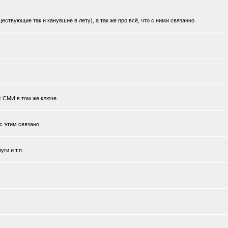
ствующие так и канувшие в лету), а так же про всё, что с ними связанно.
х СМИ в том же ключе.
 с этим связано
ги и т.п.