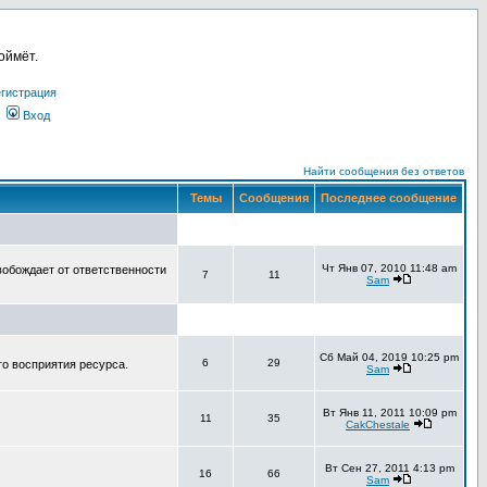
оймёт.
гистрация
Вход
Найти сообщения без ответов
Темы
Сообщения
Последнее сообщение
Чт Янв 07, 2010 11:48 am
вобождает от ответственности
7
11
Sam
Сб Май 04, 2019 10:25 pm
6
29
го восприятия ресурса.
Sam
Вт Янв 11, 2011 10:09 pm
11
35
CakChestale
Вт Сен 27, 2011 4:13 pm
16
66
Sam