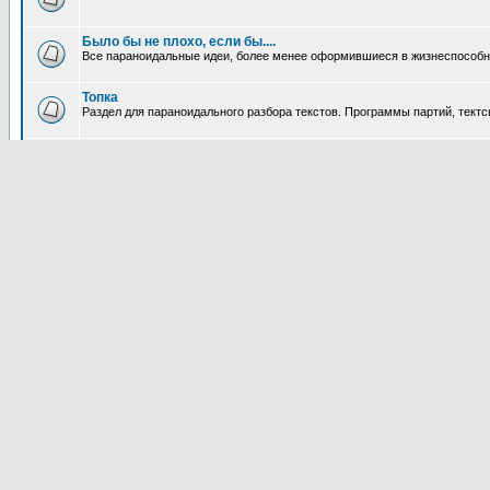
Было бы не плохо, если бы....
Все параноидальные идеи, более менее оформившиеся в жизнеспособное
Топка
Раздел для параноидального разбора текстов. Программы партий, тектсы п
Без тормозов
Раздел, в принципе, к паранойе отношения не имеющий, но необходимый.
Без коментариев
Для информации связанной с различными проявлениями паранойи и не
Творчество
Параноидальное
Всякое творчество - паранойя.
Расслабляемся
Если у вас есть прикольный анекдот, история из жизни, прикольные сти
размещайте это тут.
Модератор
Мышка
Говорильня
Вместо чата.
Анонсы