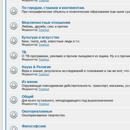
Модератор
Troeput
По городам, странам и континентам.
Про географические объекты и политические образования (как ныне суще
Межличностные отношения
Любовь, дружба, секс и прочее
Модератор
Troeput
Культура и искусство
Кино, театр, м/ф, известные люди и т.п.
Модератор
Troeput
ТВ
О ТВ-программах, рекламе и прочем льющемся из ящика. Ну и о прочи
Модератор
Troeput
Наука & Религия
Вера и знания, результаты исследований и толкования а так же всё, что
Модератор
Troeput
Из жизни
Окружающая повседневная действительность: транспорт, магазины, услу
Модератор
Troeput
Общий
Для всего остального, неподпадающего под вышеозначенное
Модератор
Troeput
Околорекламные
Околорекламное творчество.
Философские