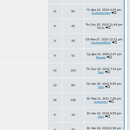
Чт Дек 16, 2010 4:25 am
11
62
roulaHoamma
Пн Сен 20, 2010 11:44 pm
6
45
Гость
Сб Ноя 27, 2010 12:21 pm
9
55
ceceipsefRach
Ср Дек 24, 2008 2:07 pm
9
51
Мышка
Пт Сен 03, 2010 7:24 pm
14
110
Sam
Пн Авг 30, 2010 9:05 pm
13
60
Sam
Вт Янв 11, 2011 7:49 pm
18
108
Ingectgen
Вт Авг 24, 2010 8:55 pm
6
19
Sam
Вт Авг 24, 2010 3:38 pm
4
43