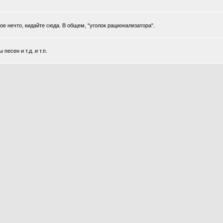
 нечто, кидайте сюда. В общем, "уголок рационализатора".
есен и т.д. и т.п.
 В нём просто и без затей можно выговориться о том что бесит.
 нуждающейся в коментариях.
шки или картинки, которые с вашей точки зрения заслуживают того чтоб быть донесён