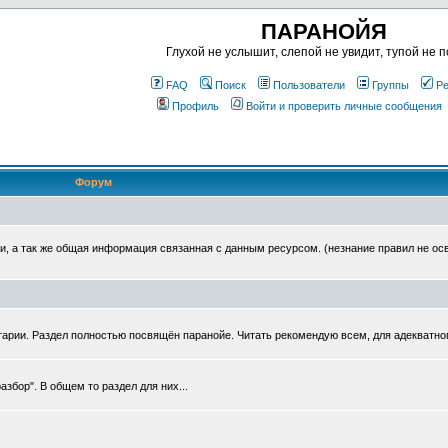
ПАРАНОЙЯ
Глухой не услышит, слепой не увидит, тупой не п
FAQ
Поиск
Пользователи
Группы
Ре
Профиль
Войти и проверить личные сообщения
Форум
, а так же общая информация связанная с данным ресурсом. (незнание правил не ос
тарии. Раздел полностью посвящён паранойе. Читать рекомендую всем, для адекватно
збор". В общем то раздел для них...