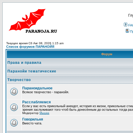
Гл
FA
П
Текущее время Сб Авг 08, 2026 1:15 am
Список форумов ПАРАНОЙЯ
Форум
Права и правила
Паранойи тематические
Творчество
Параноидальное
Всякое творчество - паранойя.
Расслабляемся
Если у вас есть прикольный анекдот, история из жизни, прикольные сти
зрения заслуживают того чтоб быть донесённым до остальных тогда раз
Модератор
Мышка
Говорильня
Вместо чата.