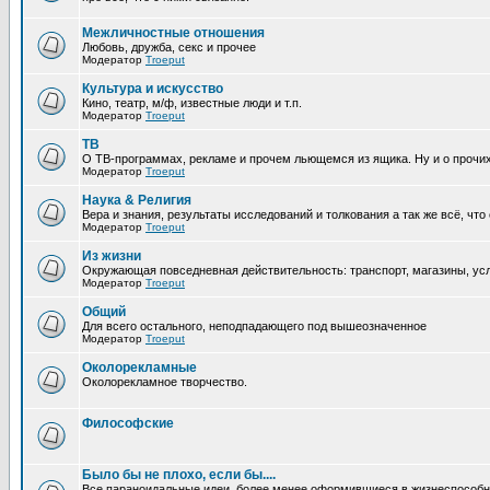
Межличностные отношения
Любовь, дружба, секс и прочее
Модератор
Troeput
Культура и искусство
Кино, театр, м/ф, известные люди и т.п.
Модератор
Troeput
ТВ
О ТВ-программах, рекламе и прочем льющемся из ящика. Ну и о прочи
Модератор
Troeput
Наука & Религия
Вера и знания, результаты исследований и толкования а так же всё, что
Модератор
Troeput
Из жизни
Окружающая повседневная действительность: транспорт, магазины, услу
Модератор
Troeput
Общий
Для всего остального, неподпадающего под вышеозначенное
Модератор
Troeput
Околорекламные
Околорекламное творчество.
Философские
Было бы не плохо, если бы....
Все параноидальные идеи, более менее оформившиеся в жизнеспособное