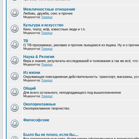
Межличностные отношения
Любовь, дружба, секс и прочее
Модератор
Troeput
Культура и искусство
Кино, театр, м/ф, известные люди и т.п.
Модератор
Troeput
ТВ
О ТВ-программах, рекламе и прочем льющемся из ящика. Ну и о прочи
Модератор
Troeput
Наука & Религия
Вера и знания, результаты исследований и толкования а так же всё, что
Модератор
Troeput
Из жизни
Окружающая повседневная действительность: транспорт, магазины, услу
Модератор
Troeput
Общий
Для всего остального, неподпадающего под вышеозначенное
Модератор
Troeput
Околорекламные
Околорекламное творчество.
Философские
Было бы не плохо, если бы....
Все параноидальные идеи, более менее оформившиеся в жизнеспособное