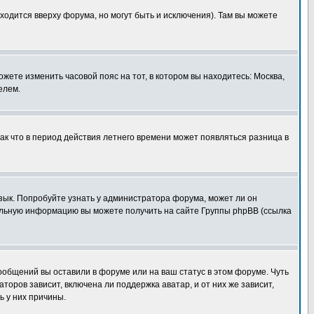
ходится вверху форума, но могут быть и исключения). Там вы можете
ожете изменить часовой пояс на тот, в котором вы находитесь: Москва,
елем.
так что в период действия летнего времени может появляться разница в
язык. Попробуйте узнать у администратора форума, может ли он
тельную информацию вы можете получить на сайте Группы phpBB (ссылка
сообщений вы оставили в форуме или на ваш статус в этом форуме. Чуть
оров зависит, включена ли поддержка аватар, и от них же зависит,
ь у них причины.