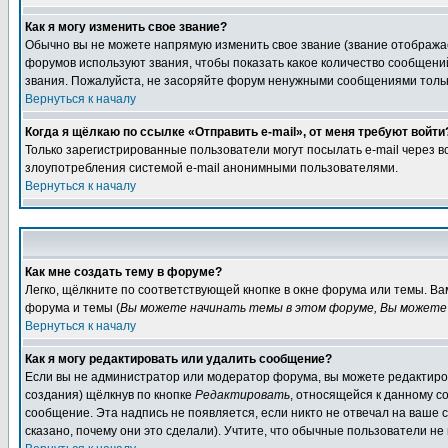
Как я могу изменить свое звание?
Обычно вы не можете напрямую изменить свое звание (звание отображае
форумов используют звания, чтобы показать какое количество сообще
звания. Пожалуйста, не засоряйте форум ненужными сообщениями только
Вернуться к началу
Когда я щёлкаю по ссылке «Отправить e-mail», от меня требуют войти
Только зарегистрированные пользователи могут посылать e-mail через 
злоупотребления системой e-mail анонимными пользователями.
Вернуться к началу
Как мне создать тему в форуме?
Легко, щёлкните по соответствующей кнопке в окне форума или темы. В
форума и темы (
Вы можете начинать темы в этом форуме, Вы можете 
Вернуться к началу
Как я могу редактировать или удалить сообщение?
Если вы не администратор или модератор форума, вы можете редактиров
создания) щёлкнув по кнопке
Редактировать
, относящейся к данному с
сообщение. Эта надпись не появляется, если никто не отвечал на ваше
сказано, почему они это сделали). Учтите, что обычные пользователи не 