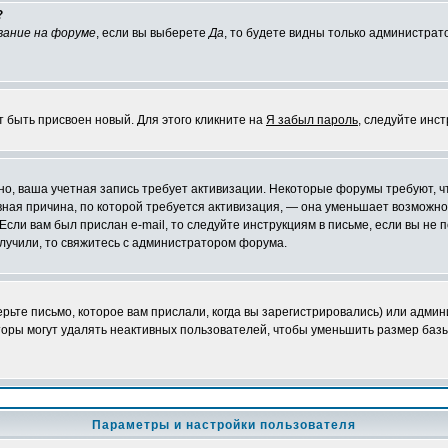
?
вание на форуме
, если вы выберете
Да
, то будете видны только администрат
т быть присвоен новый. Для этого кликните на
Я забыл пароль
, следуйте инс
ожно, ваша учетная запись требует активизации. Некоторые форумы требуют,
лавная причина, по которой требуется активизация, — она уменьшает возмож
Если вам был прислан e-mail, то следуйте инструкциям в письме, если вы не п
олучили, то свяжитесь с администратором форума.
ьте письмо, которое вам прислали, когда вы зарегистрировались) или админ
оры могут удалять неактивных пользователей, чтобы уменьшить размер базы
Параметры и настройки пользователя