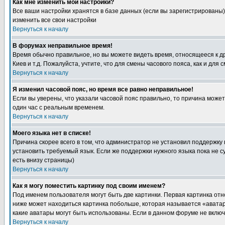
Как мне изменить мои настройки?
Все ваши настройки хранятся в базе данных (если вы зарегистрированы)
изменить все свои настройки
Вернуться к началу
В форумах неправильное время!
Время обычно правильное, но вы можете видеть время, относящееся к друг
Киев и т.д. Пожалуйста, учтите, что для смены часового пояса, как и д
Вернуться к началу
Я изменил часовой пояс, но время все равно неправильное!
Если вы уверены, что указали часовой пояс правильно, то причина може
один час с реальным временем.
Вернуться к началу
Моего языка нет в списке!
Причина скорее всего в том, что администратор не установил поддержку
установить требуемый язык. Если же поддержки нужного языка пока не 
есть внизу страницы)
Вернуться к началу
Как я могу поместить картинку под своим именем?
Под именем пользователя могут быть две картинки. Первая картинка отн
ниже может находиться картинка побольше, которая называется «аватара
какие аватары могут быть использованы. Если в данном форуме не вклю
Вернуться к началу