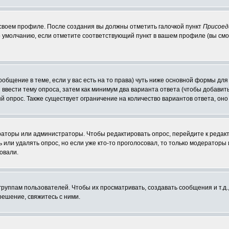
 своем профиле. После создания вы должны отметить галочкой пункт
Присоед
 умолчанию, если отметите соответствующий пункт в вашем профиле (вы смо
сообщение в теме, если у вас есть на то права) чуть ниже основной формы д
ы ввести тему опроса, затем как минимум два варианта ответа (чтобы добавит
й опрос. Также существует ограничение на количество вариантов ответа, он
ераторы или администраторы. Чтобы редактировать опрос, перейдите к редакт
ь или удалять опрос, но если уже кто-то проголосовал, то только модераторы
овали.
уппам пользователей. Чтобы их просматривать, создавать сообщения и т.д.
ешение, свяжитесь с ними.