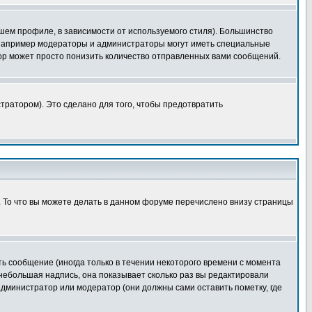
шем профиле, в зависимости от используемого стиля). Большинство
 например модераторы и администраторы могут иметь специальные
ор может просто понизить количество отправленных вами сообщений.
тратором). Это сделано для того, чтобы предотвратить
. То что вы можете делать в данном форуме перечислено внизу страницы
ь сообщение (иногда только в течении некоторого времени с момента
 небольшая надпись, она показывает сколько раз вы редактировали
администратор или модератор (они должны сами оставить пометку, где