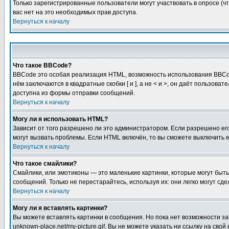
Только зарегистрированные пользователи могут участвовать в опросе (чт
вас нет на это необходимых прав доступа.
Вернуться к началу
Что такое BBCode?
BBCode это особая реализация HTML, возможность использования BBCod
нём заключаются в квадратные скобки [ и ], а не < и >, он даёт польз
доступна из формы отправки сообщений.
Вернуться к началу
Могу ли я использовать HTML?
Зависит от того разрешено ли это администратором. Если разрешено его 
могут вызвать проблемы. Если HTML включён, то вы сможете выключить 
Вернуться к началу
Что такое смайлики?
Смайлики, или эмотиконы — это маленькие картинки, которые могут быть 
сообщений. Только не перестарайтесь, используя их: они легко могут с
Вернуться к началу
Могу ли я вставлять картинки?
Вы можете вставлять картинки в сообщения. Но пока нет возможности заг
unknown-place.net/my-picture.gif. Вы не можете указать ни ссылку на с