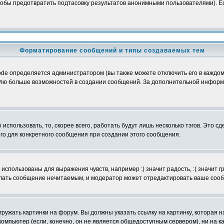
обы предотвратить подтасовку результатов анонимными пользователями). Если
Форматирование сообщений и типы создаваемых тем
e определяется администратором (вы также можете отключить его в каждом 
ователю больше возможностей в создании сообщений. За дополнительной инфо
использовать, то, скорее всего, работать будут лишь несколько тэгов. Это с
его для конкретного сообщения при создании этого сообщения.
использованы для выражения чувств, например :) значит радость, :( значит 
делать сообщение нечитаемым, и модератор может отредактировать ваше сооб
ружать картинки на форум. Вы должны указать ссылку на картинку, которая н
вой компьютер (если, конечно, он не является общедоступным сервером), ни на