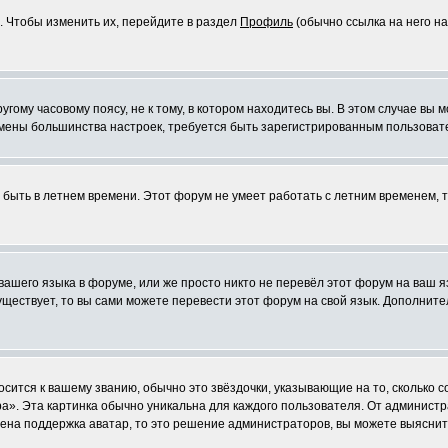
. Чтобы изменить их, перейдите в раздел
Профиль
(обычно ссылка на него на
ому часовому поясу, не к тому, в котором находитесь вы. В этом случае вы м
ля смены большинства настроек, требуется быть зарегистрированным пользоват
т быть в летнем времени. Этот форум не умеет работать с летним временем, 
 вашего языка в форуме, или же просто никто не перевёл этот форум на ваш 
существует, то вы сами можете перевести этот форум на свой язык. Дополни
осится к вашему званию, обычно это звёздочки, указывающие на то, сколько 
». Эта картинка обычно уникальна для каждого пользователя. От администрат
чена поддержка аватар, то это решение администраторов, вы можете выяснит