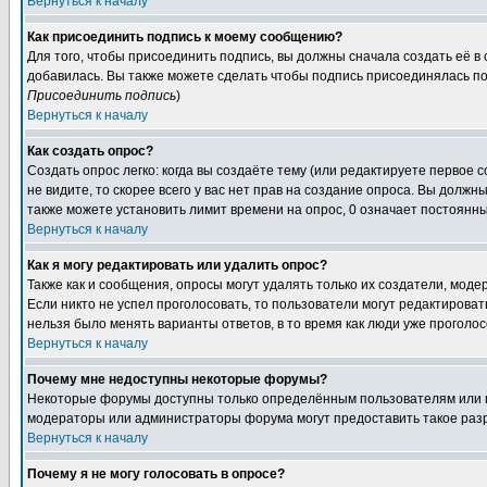
Вернуться к началу
Как присоединить подпись к моему сообщению?
Для того, чтобы присоединить подпись, вы должны сначала создать её в
добавилась. Вы также можете сделать чтобы подпись присоединялась по
Присоединить подпись
)
Вернуться к началу
Как создать опрос?
Создать опрос легко: когда вы создаёте тему (или редактируете первое 
не видите, то скорее всего у вас нет прав на создание опроса. Вы должн
также можете установить лимит времени на опрос, 0 означает постоянны
Вернуться к началу
Как я могу редактировать или удалить опрос?
Также как и сообщения, опросы могут удалять только их создатели, мод
Если никто не успел проголосовать, то пользователи могут редактироват
нельзя было менять варианты ответов, в то время как люди уже проголос
Вернуться к началу
Почему мне недоступны некоторые форумы?
Некоторые форумы доступны только определённым пользователям или гр
модераторы или администраторы форума могут предоставить такое разр
Вернуться к началу
Почему я не могу голосовать в опросе?